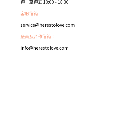
週一至週五 10:00 - 18:30
客服信箱：
service@herestolove.com
廠商及合作信箱：
info@herestolove.com