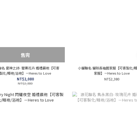
售完
聯名 愛神之詩- 罌粟花卉 婚禮晨袍【可客
小貓聯名 貓咪長袖居家服【可客製化/睡
製化/睡袍/浴袍】－Heres to Love
家服】－Heres to Love
NT$2,080
NT$2,380
NT$2,380