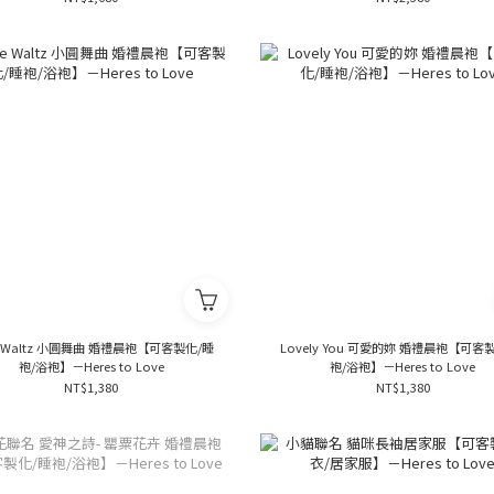
tle Waltz 小圓舞曲 婚禮晨袍【可客製化/睡
Lovely You 可愛的妳 婚禮晨袍【可客
袍/浴袍】－Heres to Love
袍/浴袍】－Heres to Love
NT$1,380
NT$1,380