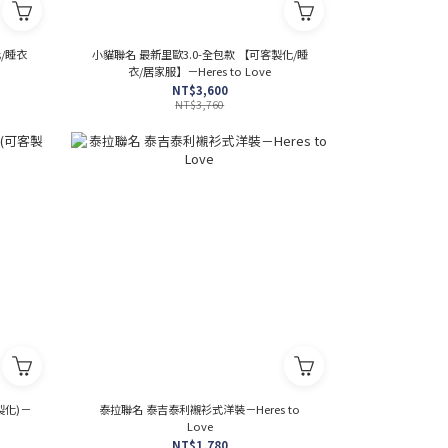
/睡衣
小貓聯名 最新里歐3.0-全包款 【可客製化/睡
衣/居家服】－Heres to Love
NT$3,600
NT$3,760
製化)－
泰拉聯名 泰吉泰利襯衫式洋裝－Heres to
Love
NT$1,780