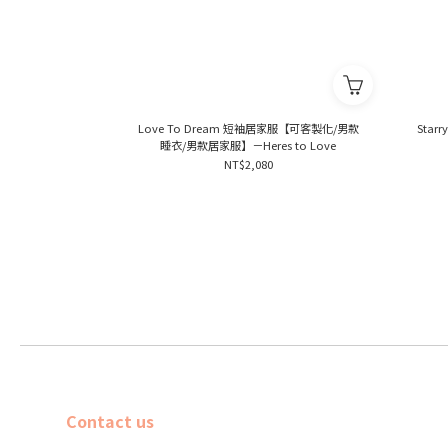
Love To Dream 短袖居家服【可客製化/男款
Sta
睡衣/男款居家服】－Heres to Love
NT$2,080
Contact us