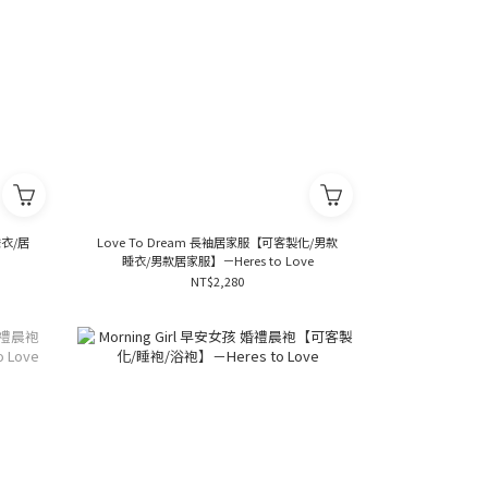
衣/居
Love To Dream 長袖居家服【可客製化/男款
睡衣/男款居家服】－Heres to Love
NT$2,280