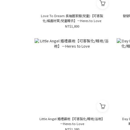
Love To Dream 長袖居家服(兒童)【可客製
發發
化/緞面材質/兒童睡衣】－Heres to Love
NT$1,800
Little Angel 婚禮晨袍【可客製化/睡袍/浴袍】
Day
－Heres to Love
NT$1,380