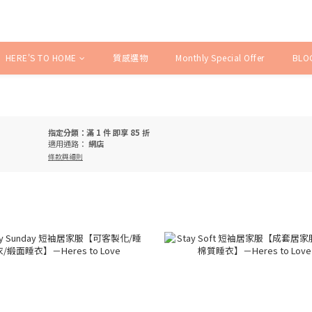
HERE'S TO HOME
質感選物
Monthly Special Offer
BLO
指定分類：滿 1 件 即享 85 折
適用通路：
網店
條款與細則