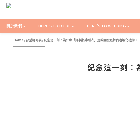
關於我們
HERE'S TO BRIDE
HERE'S TO WEDDING
Home
/
部落格列表
/
紀念這一刻：為什麼「訂製名字睡衣」是給閨蜜最棒的客製化禮物👯‍♀️
紀念這一刻：為