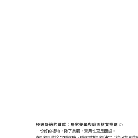
極致舒適的質感：居家美學與緞面材質挑選
☁️
一份好的禮物，除了美觀，實用性更是關鍵。
在挑選訂製名字睡衣時，睡衣材質挑選決定了這份驚喜能