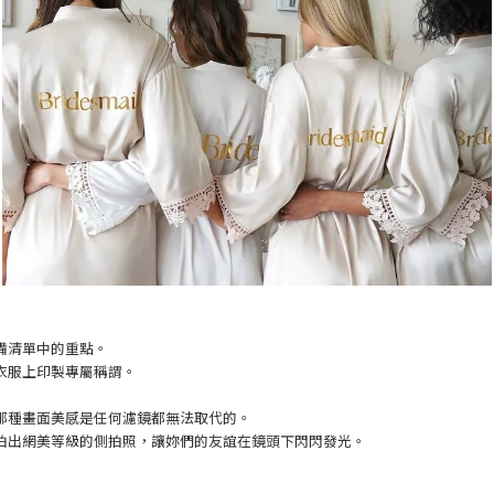
備清單中的重點。
衣服上印製專屬稱謂。
那種畫面美感是任何濾鏡都無法取代的。
拍出網美等級的側拍照，讓妳們的友誼在鏡頭下閃閃發光。