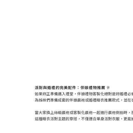
派對與婚禮的完美配件：伴娘禮物推薦
🥂
如果妳正準備邁入禮堂，伴娘禮物客製化絕對是妳婚禮必
為姊妹們準備成套的伴娘晨袍或婚禮睡衣推薦款式，並在
當大家換上絲緞晨袍或客製化晨袍一起進行晨袍側拍時，
這種睡衣派對主題的穿搭，不僅適合單身派對衣服，更能