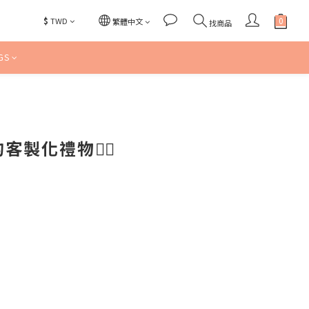
$
TWD
繁體中文
找商品
GS
化禮物👯‍♀️