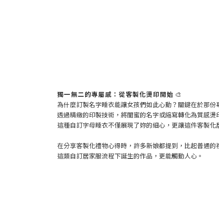
獨一無二的專屬感：從客製化燙印開始
🎨
為什麼訂製名字睡衣能讓女孩們如此心動？關鍵在於那份
透過精緻的印製技術，將閨蜜的名字或縮寫轉化為質感燙
這種自訂字母睡衣不僅展現了妳的細心，更讓這件客製化
在分享客製化禮物心得時，許多新娘都提到，比起普通的
這類自訂居家服流程下誕生的作品，更能觸動人心。