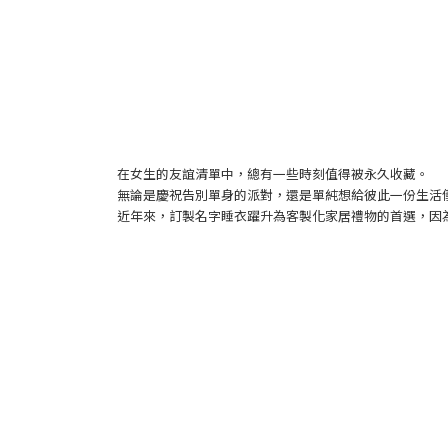
在女生的友誼清單中，總有一些時刻值得被永久收藏。
無論是慶祝告別單身的派對，還是單純想給彼此一份生活
近年來，訂製名字睡衣躍升為客製化家居禮物的首選，因