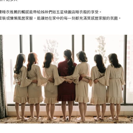
膚睡衣推薦的觸感能帶給姊妹們如五星級飯店睡衣般的享受。
套裝或慵懶風居家服，能讓她在家中的每一刻都充滿質感居家服的氛圍。