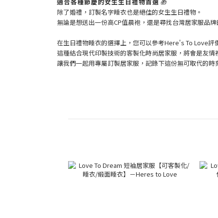
適合各種節慶的女生生日禮物首選
🎁
除了婚禮，訂製名字睡衣也是絕佳的女生生日禮物。
無論是想送出一份高CP值晨袍，還是尋找台灣居家服品
在生日禮物睡衣的選擇上，您可以參考Here's To L
這種結合現代印製技術的客製化時尚居家服，將會是友情
讓我們一起用專屬訂製居家服，記錄下這份無可取代的時刻