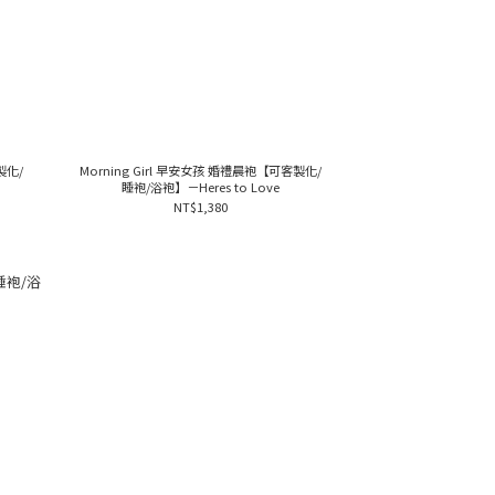
製化/
Morning Girl 早安女孩 婚禮晨袍【可客製化/
睡袍/浴袍】－Heres to Love
NT$1,380