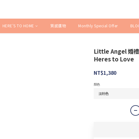
HERE'S TO HOME
質感選物
Monthly Special Offer
BLO
Little Ange
Heres to Love
NT$1,380
顏色