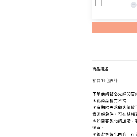
商品描述
袖口羽毛設計
下單前請務必先詳閱官
＊此商品售完不補。
＊有期限需求顧客請於
素需趕急件，可在結帳
＊如需客製化請加購，
後背。
＊後背客製化內容一行