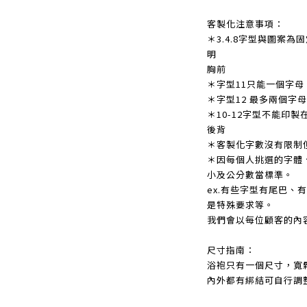
客製化注意事項：
＊3.4.8字型與圖案
明
胸前
＊
字型11只能一個字母
＊
字型12 最多兩個字母
＊
10-12字型不能印製
後背
＊
客製化字數沒有限制
＊
因每個人挑選的字體
小及公分數當標準。
ex.有些字型有尾巴、
是特殊要求等。
我們會以每位顧客的內
尺寸指南：
浴袍只有一個尺寸，寬鬆
內外都有綁結可自行調整