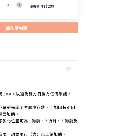
優惠價 NT$299
加入購物車
網Q&A，以避免雙方日後有任何爭議。
下單前先詢問客服庫存狀況，如因特別因
頁面加購。
客製化位置可為1.胸前、2.後背、3.胸前及
為限，想要兩行（含）以上請加購。