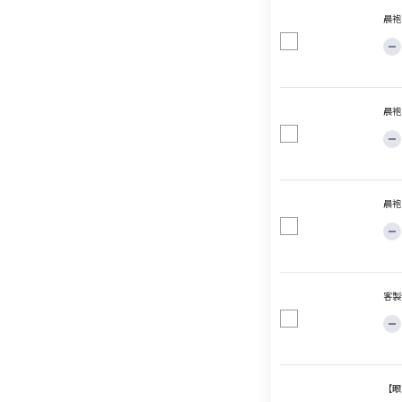
晨袍
晨袍
晨袍
客製
【眼