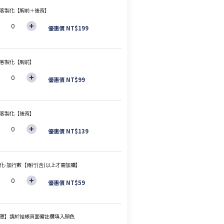
客製化【胸前＋後背】
優惠價 NT$199
客製化【胸前】
優惠價 NT$99
客製化【後背】
優惠價 NT$139
化-加行數【兩行(含)以上才需加購】
優惠價 NT$59
罩】請於結帳頁面備註欄填入顏色