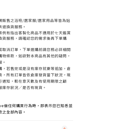
網販售之浴袍/居家服/居家用品等皆為貼
供退換貨服務。
條例有指出客製化商品不適用於七天鑑賞
換貨服務，請確認您的需求後再下單購
或取消訂單，
下單選購前請您務必詳細閱
購物條款，如欲對本商品有其他的疑問，
服。
購，若售完或是沒有庫存就要等追加，倉
貨，所有訂單皆依倉庫發貨當下狀況，現
行通知，較在意天數及有使用期限之顧
服庫存狀況／是否有現貨。
o Love做任何購買行為時，即表示您已知悉並
款之全部內容。