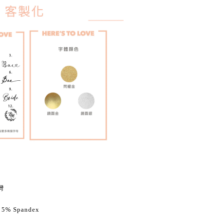
灣
 5% Spandex