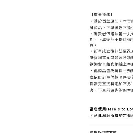
【重要提醒】
・基於衛生原則，本官
身商品，下單後恕不提
・消費者保護法第十九
期，下單後恕不提供退
買。
・訂單成立後無法更改
讀官網常見問題及各項
歡迎留言給官網線上客
・此商品皆為現貨＋預
庫依照訂單付款順序發
貨發完直接轉追加不另
客，下單前請先詢問客
當您使用Here's t
同意此網站所有約定條
送貨及付款方式