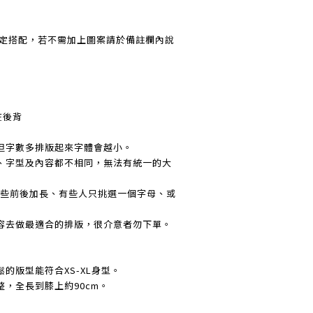
為固定搭配，若不需加上圖案請於備註欄內說
在後背
但字數多排版起來字體會越小。
、字型及內容都不相同，無法有統一的大
有些前後加長、有些人只挑選一個字母、或
容去做最適合的排版，很介意者勿下單。
的版型能符合XS-XL身型。
，全長到膝上約90cm。