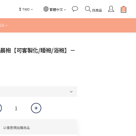
$
TWD
繁體中文
找商品
GS
l 婚禮晨袍【可客製化/睡袍/浴袍】－
以優惠價加購商品