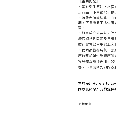
【重要提醒】
・基於衛生原則，本官
身商品，下單後恕不提
・消費者保護法第十九
期，下單後恕不提供退
買。
・訂單成立後無法更改
讀官網常見問題及各項
歡迎留言給官網線上客
・此商品皆為現貨＋預
庫依照訂單付款順序發
貨發完直接轉追加不另
客，下單前請先詢問客
當您使用Here's t
同意此網站所有約定條
了解更多