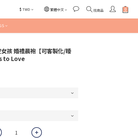
$
TWD
繁體中文
找商品
GS
l 早安女孩 婚禮晨袍【可客製化/睡
to Love