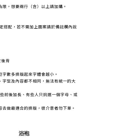
為限，想要兩行（含）以上請加購。
為固定搭配，若不需加上圖案請於備註欄內說
在後背
但字數多排版起來字體會越小。
、字型及內容都不相同，無法有統一的大
有些前後加長、有些人只挑選一個字母、或
容去做最適合的排版，很介意者勿下單。