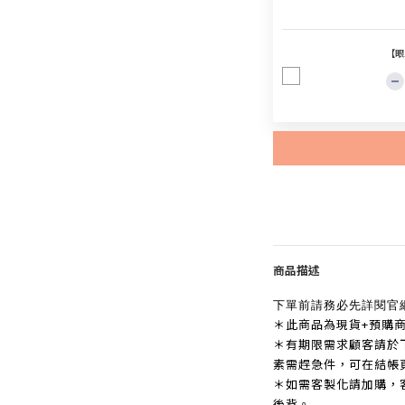
【眼
商品描述
下單前請務必先詳閱官
＊此商品為現貨+預購
＊有期限需求顧客請於
素需趕急件，可在結帳
＊如需客製化請加購，
後背。