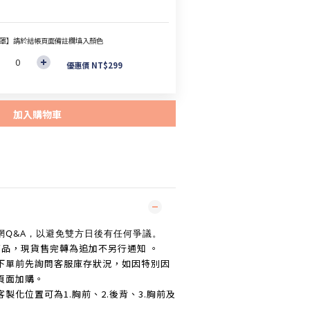
罩】請於結帳頁面備註欄填入顏色
優惠價 NT$299
加入購物車
網Q&A，以避免雙方日後有任何爭議。
商品，現貨售完轉為追加不另行通知 。
下單前先詢問客服庫存狀況，如因特別因
頁面加購。
客製化位置可為1.胸前、2.後背、3.胸前及