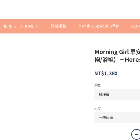
HERE'S TO HOME
質感選物
Monthly Special Offer
BLO
Morning Gir
袍/浴袍】－Heres 
NT$1,380
顏色
尺寸