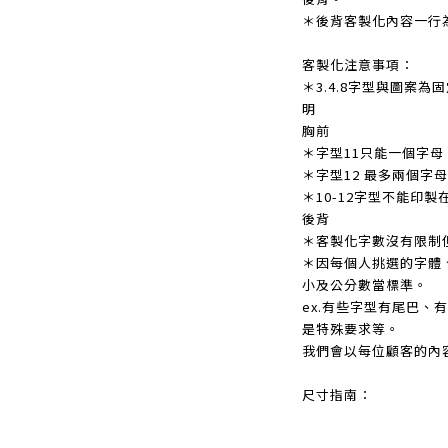
＊後背客製化內容一行
客製化注意事項：
＊3.4.8字型與圖案
明
胸前
＊
字型11只能一個字母
＊
字型12 最多兩個字母
＊
10-12字型不能印製
後背
＊
客製化字數沒有限制
＊
因每個人挑選的字體
小及公分數當標準。
ex.有些字型有尾巴、
是特殊要求等。
我們會以每位顧客的內
尺寸指南：