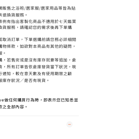
網販售之浴袍/居家服/居家用品等皆為貼
供退換貨服務。
條例有指出客製化商品不適用於七天鑑賞
換貨服務，請確認您的需求後再下單購
或取消訂單，
下單選購前請您務必詳細閱
購物條款，如欲對本商品有其他的疑問，
服。
購，若售完或是沒有庫存就要等追加，倉
貨，所有訂單皆依倉庫發貨當下狀況，現
行通知，較在意天數及有使用期限之顧
服庫存狀況／是否有現貨。
o Love做任何購買行為時，即表示您已知悉並
款之全部內容。