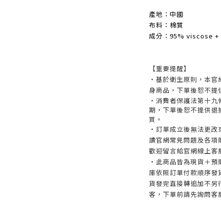
產地：中國
布料：棉質
成分：95% viscose + 
【重要提醒】
・基於衛生原則，本官
身商品，下單後恕不提
・消費者保護法第十九
期，下單後恕不提供退
買。
・訂單成立後無法更改
讀官網常見問題及各項
歡迎留言給官網線上客
・此商品皆為現貨＋預
庫依照訂單付款順序發
貨發完直接轉追加不另
客，下單前請先詢問客