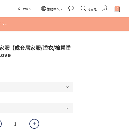
$
TWD
繁體中文
找商品
GS
短袖居家服【成套居家服/睡衣/棉質睡
Love