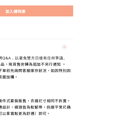
加入購物車
網Q&A，以避免雙方日後有任何爭議。
商品，現貨售完轉為追加不另行通知 。
下單前先詢問客服庫存狀況，如因特別因
頁面加購。
兩件式套裝販售，衣褲尺寸相同不拆賣。
適設計，褲頭皆為鬆緊帶，挑選平常尺碼
可以拿寬鬆更為舒適）即可。