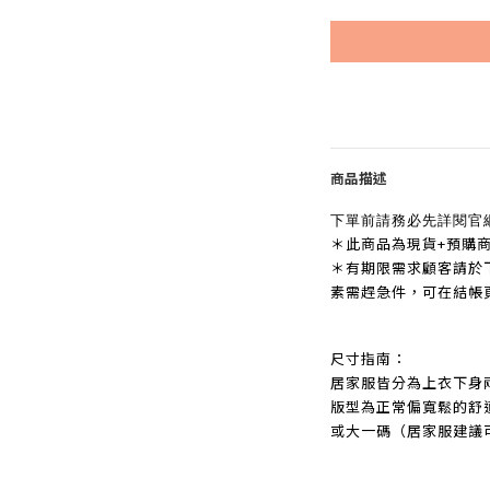
商品描述
下單前請務必先詳閱官
＊此商品為現貨+預購
＊有期限需求顧客請於
素需趕急件，可在結帳
尺寸指南：
居家服皆分為上衣下身
版型為正常偏寬鬆的舒
或大一碼（居家服建議