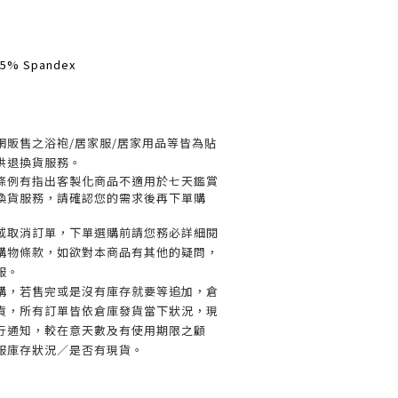
5% Spandex
網販售之浴袍/居家服/居家用品等皆為貼
供退換貨服務。
條例有指出客製化商品不適用於七天鑑賞
換貨服務，請確認您的需求後再下單購
或取消訂單，
下單選購前請您務必詳細閱
購物條款，如欲對本商品有其他的疑問，
服。
購，若售完或是沒有庫存就要等追加，倉
貨，所有訂單皆依倉庫發貨當下狀況，現
行通知，較在意天數及有使用期限之顧
服庫存狀況／是否有現貨。