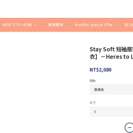
HERE'S TO HOME
質感選物
Monthly Special Offer
BLO
Stay Soft 
衣】－Heres to 
NT$2,080
顏色
尺寸