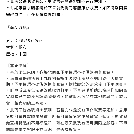
＊此商品為現貨商品，現貨售完轉為追加不另行通知 。
＊有期限需求顧客請於下單前先詢問客服庫存狀況，如因特別因素
需趕急件，可在結帳頁面加購。
『商品介紹』
尺寸：48x35x12cm
材質：帆布
產地：中國
【重要提醒】
・基於衛生原則，客製化商品下單後恕不提供退換貨服務。
・消費者保護法第十九條例有指出客製化商品不適用於七天鑑賞
期，下單後恕不提供退換貨服務，請確認您的需求後再下單購買。
・訂單成立後無法更改或取消訂單，
下單選購前請您務必詳細閱讀
官網常見問題及各項購物條款，如欲對本商品有其他的疑問，歡迎
留言給官網線上客服。
・此商品皆為現貨＋預購，若售完或是沒有庫存就要等追加，倉庫
依照訂單付款順序發貨，所有訂單皆依倉庫發貨當下狀況，現貨發
完直接轉追加不另行通知，較在意天數及有使用期限之顧客，下單
前請先詢問客服庫存狀況／是否有現貨。